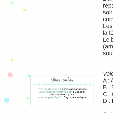
rep
soir
cor
Les 
la t
Le b
(amu
sou
Voi
A : 
Sites utiles
B : 
www.shirtinator.fr
: T-shirts personnalisés
www.hashtag-starface.com
: Cadeaux
C :
personnalisés rigolos
www.onparticipe.fr
: Cagnottes en ligne
D : 