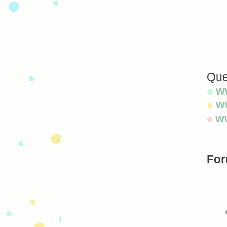
Que
ww
w
ww
For