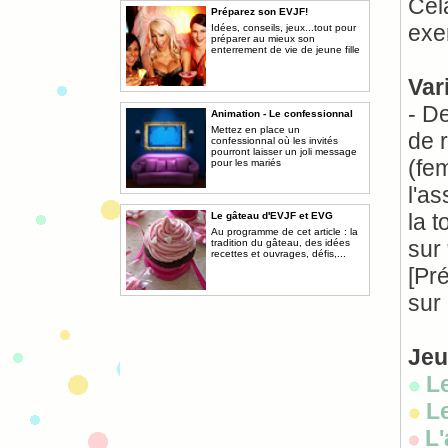
Cel
Préparez son EVJF!
exem
Idées, conseils, jeux...tout pour
préparer au mieux son
enterrement de vie de jeune fille
Var
- D
Animation - Le confessionnal
Mettez en place un
de 
confessionnal où les invités
pourront laisser un joli message
(fe
pour les mariés
l'a
la t
Le gâteau d'EVJF et EVG
Au programme de cet article : la
sur
tradition du gâteau, des idées
recettes et ouvrages, défis,...
[Pr
sur 
Jeu
L
L
L'