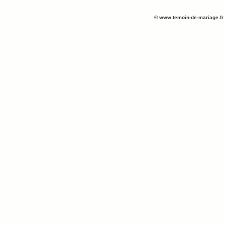
©
www.temoin-de-mariage.fr