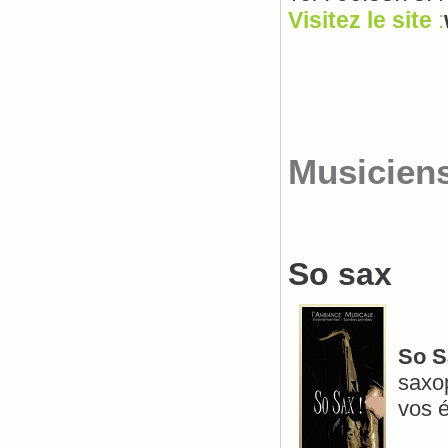
Visitez le site
:
Musicien
So sax
So S
saxop
vos é