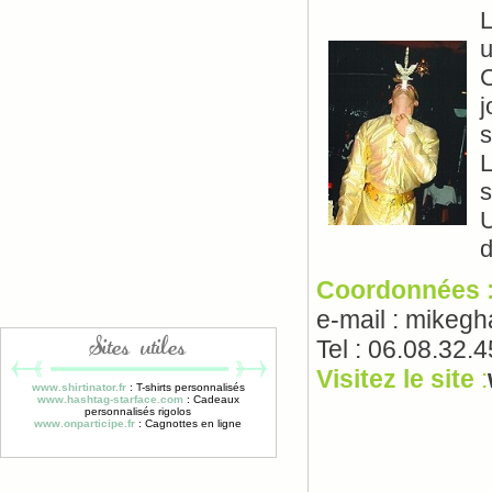
L
u
C
j
s
L
s
U
d
Coordonnées 
e-mail : mikeg
Tel : 06.08.32.
Sites utiles
Visitez le site
:
www.shirtinator.fr
: T-shirts personnalisés
www.hashtag-starface.com
: Cadeaux
personnalisés rigolos
www.onparticipe.fr
: Cagnottes en ligne