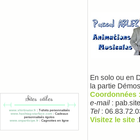
En solo ou en D
la partie Démos
Coordonnées 
Sites utiles
e-mail
: pab.sit
Tel
: 06.83.72.
www.shirtinator.fr
: T-shirts personnalisés
www.hashtag-starface.com
: Cadeaux
personnalisés rigolos
Visitez le site
:
www.onparticipe.fr
: Cagnottes en ligne