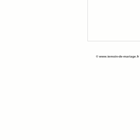
©
www.temoin-de-mariage.fr