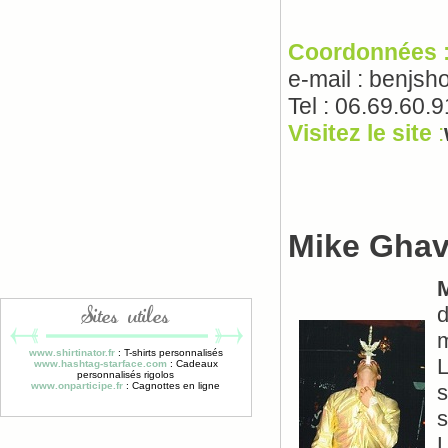
Coordonnées 
e-mail : benjs
Tel : 06.69.60.
Visitez le site
:
Mike Gha
d
Sites utiles
m
www.shirtinator.fr
: T-shirts personnalisés
L
www.hashtag-starface.com
: Cadeaux
personnalisés rigolos
www.onparticipe.fr
: Cagnottes en ligne
s
s
L