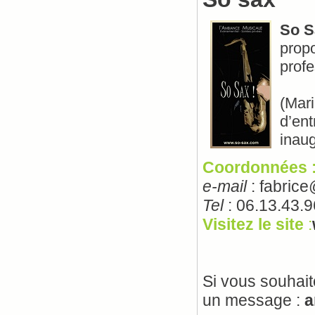
So S
propo
profe
(Mar
d’ent
inaug
Coordonnées 
e-mail
: fabric
Tel
: 06.13.43.
Visitez le site
:
Si vous souhait
un message :
a