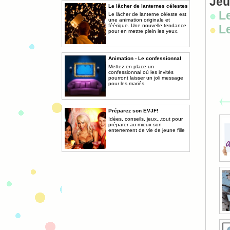
Jeu
Le lâcher de lanternes célestes
Le
Le lâcher de lanterne céleste est
une animation originale et
féérique. Une nouvelle tendance
Le
pour en mettre plein les yeux.
Animation - Le confessionnal
Mettez en place un
confessionnal où les invités
pourront laisser un joli message
pour les mariés
Préparez son EVJF!
Idées, conseils, jeux...tout pour
préparer au mieux son
enterrement de vie de jeune fille