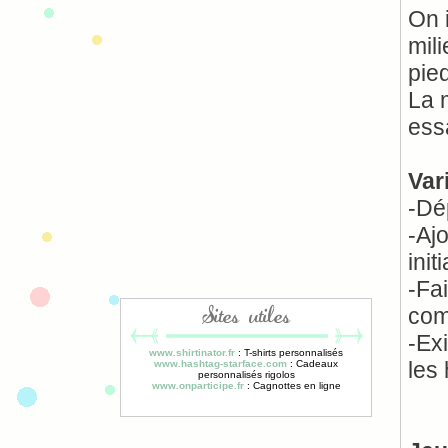
On 
mili
pie
La 
ess
Var
-Dé
-Aj
initi
-Fa
com
Sites utiles
-Exi
www.shirtinator.fr
: T-shirts personnalisés
les
www.hashtag-starface.com
: Cadeaux
personnalisés rigolos
www.onparticipe.fr
: Cagnottes en ligne